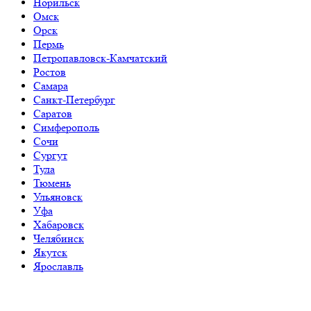
Норильск
Омск
Орск
Пермь
Петропавловск-Камчатский
Ростов
Самара
Санкт-Петербург
Саратов
Симферополь
Сочи
Сургут
Тула
Тюмень
Ульяновск
Уфа
Хабаровск
Челябинск
Якутск
Ярославль