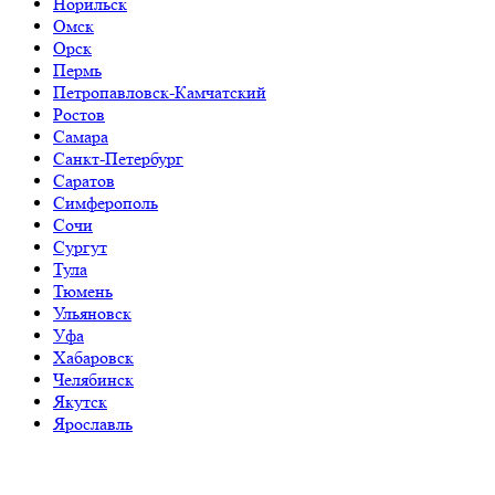
Норильск
Омск
Орск
Пермь
Петропавловск-Камчатский
Ростов
Самара
Санкт-Петербург
Саратов
Симферополь
Сочи
Сургут
Тула
Тюмень
Ульяновск
Уфа
Хабаровск
Челябинск
Якутск
Ярославль