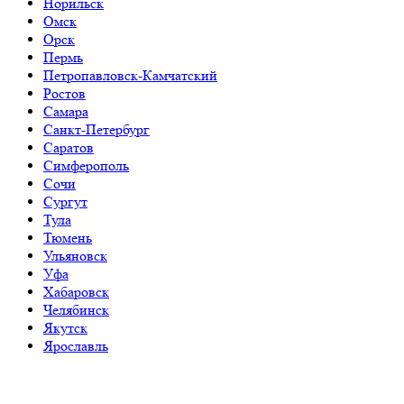
Норильск
Омск
Орск
Пермь
Петропавловск-Камчатский
Ростов
Самара
Санкт-Петербург
Саратов
Симферополь
Сочи
Сургут
Тула
Тюмень
Ульяновск
Уфа
Хабаровск
Челябинск
Якутск
Ярославль