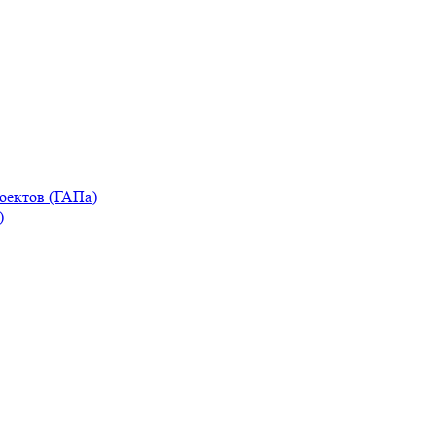
оектов (ГАПа)
)