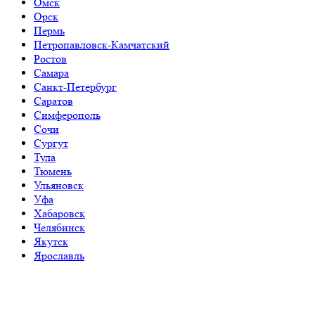
Омск
Орск
Пермь
Петропавловск-Камчатский
Ростов
Самара
Санкт-Петербург
Саратов
Симферополь
Сочи
Сургут
Тула
Тюмень
Ульяновск
Уфа
Хабаровск
Челябинск
Якутск
Ярославль