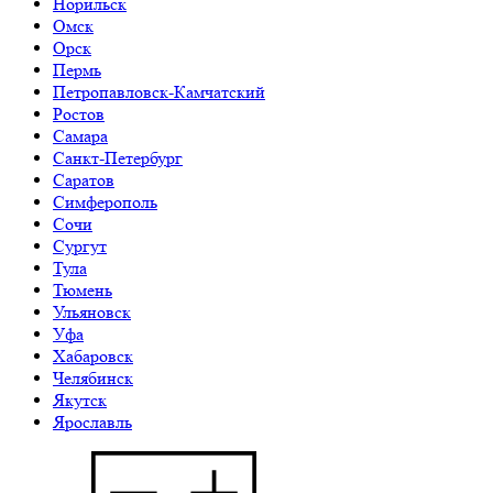
Норильск
Омск
Орск
Пермь
Петропавловск-Камчатский
Ростов
Самара
Санкт-Петербург
Саратов
Симферополь
Сочи
Сургут
Тула
Тюмень
Ульяновск
Уфа
Хабаровск
Челябинск
Якутск
Ярославль