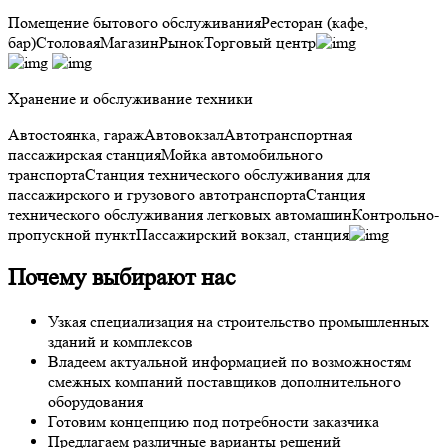
Помещение бытового обслуживания
Ресторан (кафе,
бар)
Столовая
Магазин
Рынок
Торговый центр
Хранение и обслуживание техники
Автостоянка, гараж
Автовокзал
Автотранспортная
пассажирская станция
Мойка автомобильного
транспорта
Станция технического обслуживания для
пассажирского и грузового автотранспорта
Станция
технического обслуживания легковых автомашин
Контрольно-
пропускной пункт
Пассажирский вокзал, станция
Почему выбирают нас
Узкая специализация на строительство промышленных
зданий и комплексов
Владеем актуальной информацией по возможностям
смежных компаний поставщиков дополнительного
оборудования
Готовим концепцию под потребности заказчика
Предлагаем различные варианты решений