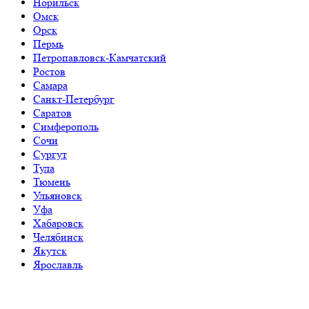
Норильск
Омск
Орск
Пермь
Петропавловск-Камчатский
Ростов
Самара
Санкт-Петербург
Саратов
Симферополь
Сочи
Сургут
Тула
Тюмень
Ульяновск
Уфа
Хабаровск
Челябинск
Якутск
Ярославль