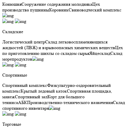
Конюшня
Сооружение содержания молодняка
Цех
производства пушнины
Коровник
Свиноводческий комплекс
Складские
Логистический центр
Склад легковоспламеняющихся
жидкостей (ЛВЖ) и взрывоопасных химических веществ
Цех
по приготовлению шихты со складом сырья
Яйцесклад
Склад
морепродуктов
Спортивные
Спортивный комплекс
Физкультурно-оздоровительный
комплекс
Крытый ледовый каток
Спортивная площадка,
манеж
Спортивный зал
Корт для большого
тенниса
АБК
Производственно-технического назначения
Склад
спортивного инвентаря
Торговые